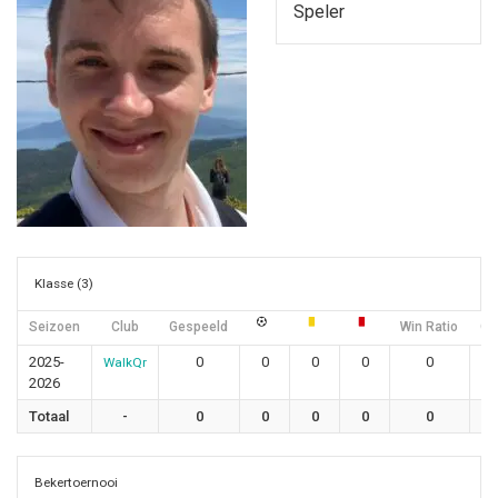
Speler
Klasse (3)
Seizoen
Club
Gespeeld
Win Ratio
Gel
2025-
0
0
0
0
0
WalkQr
2026
Totaal
-
0
0
0
0
0
Bekertoernooi