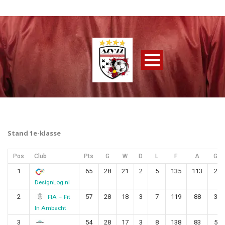
Stand 1e-klasse
Pos
Club
Pts
G
W
D
L
F
A
GD
1
65
28
21
2
5
135
113
22
DesignLog.nl
2
57
28
18
3
7
119
88
31
FIA – Fit
In Ambacht
3
54
28
17
3
8
138
83
55