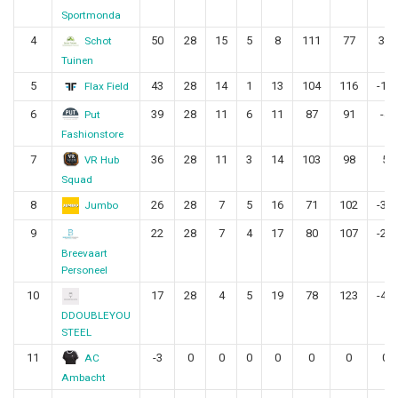
Sportmonda
4
50
28
15
5
8
111
77
34
Schot
Tuinen
5
43
28
14
1
13
104
116
-12
Flax Field
6
39
28
11
6
11
87
91
-4
Put
Fashionstore
7
36
28
11
3
14
103
98
5
VR Hub
Squad
8
26
28
7
5
16
71
102
-31
Jumbo
9
22
28
7
4
17
80
107
-27
Breevaart
Personeel
10
17
28
4
5
19
78
123
-45
DDOUBLEYOU
STEEL
11
-3
0
0
0
0
0
0
0
AC
Ambacht