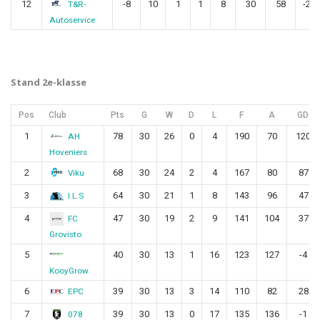
12
-8
10
1
1
8
30
58
-28
T&R-
Autoservice
Stand 2e-klasse
Pos
Club
Pts
G
W
D
L
F
A
GD
1
78
30
26
0
4
190
70
120
AH
Hoveniers
2
68
30
24
2
4
167
80
87
Viku
3
64
30
21
1
8
143
96
47
I.L.S
4
47
30
19
2
9
141
104
37
FC
Grovisto
5
40
30
13
1
16
123
127
-4
KooyGrow
6
39
30
13
3
14
110
82
28
EPC
7
39
30
13
0
17
135
136
-1
078