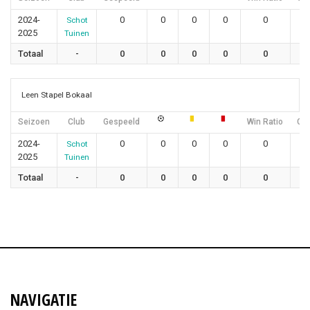
2024-
0
0
0
0
0
Schot
2025
Tuinen
Totaal
-
0
0
0
0
0
Leen Stapel Bokaal
Seizoen
Club
Gespeeld
Win Ratio
Gel
2024-
0
0
0
0
0
Schot
2025
Tuinen
Totaal
-
0
0
0
0
0
NAVIGATIE