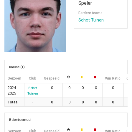
Speler
Eerdere teams
Schot Tuinen
Klasse (1)
Seizoen
Club
Gespeeld
Win Ratio
Gel
2024-
0
0
0
0
0
Schot
2025
Tuinen
Totaal
-
0
0
0
0
0
Bekertoernooi
Seizoen
Club
Gespeeld
Win Ratio
Gel