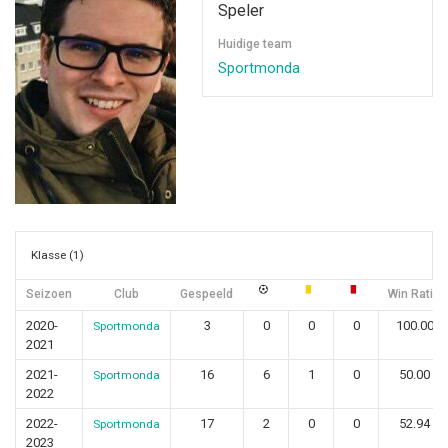
Speler
Huidige team
Sportmonda
Klasse (1)
Seizoen
Club
Gespeeld
Win Ratio
2020-
3
0
0
0
100.00
Sportmonda
2021
2021-
16
6
1
0
50.00
Sportmonda
2022
2022-
17
2
0
0
52.94
Sportmonda
2023