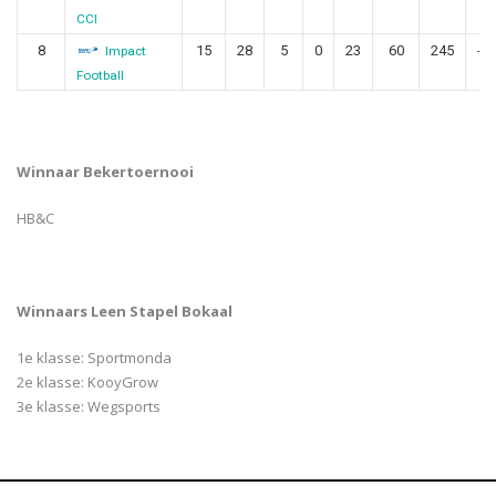
CCI
8
15
28
5
0
23
60
245
-1
Impact
Football
Winnaar Bekertoernooi
HB&C
Winnaars Leen Stapel Bokaal
1e klasse: Sportmonda
2e klasse: KooyGrow
3e klasse: Wegsports