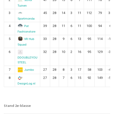
Schot
Tuinen
3
45
28
14
3
11
112
79
33
Sportmonda
4
39
28
11
6
11
100
94
6
Put
Fashionstore
5
33
28
9
6
13
95
114
-19
VR Hub
Squad
6
32
28
10
2
16
95
129
-34
DDOUBLEYOU
STEEL
7
27
28
8
3
17
58
103
-45
Jumbo
8
27
28
7
6
15
92
149
-57
DesignLog.nl
Stand 2e-klasse