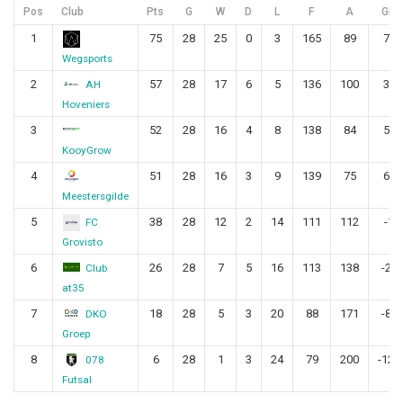
Pos
Club
Pts
G
W
D
L
F
A
GD
1
75
28
25
0
3
165
89
76
Wegsports
2
57
28
17
6
5
136
100
36
AH
Hoveniers
3
52
28
16
4
8
138
84
54
KooyGrow
4
51
28
16
3
9
139
75
64
Meestersgilde
5
38
28
12
2
14
111
112
-1
FC
Grovisto
6
26
28
7
5
16
113
138
-25
Club
at35
7
18
28
5
3
20
88
171
-83
DKO
Groep
8
6
28
1
3
24
79
200
-121
078
Futsal