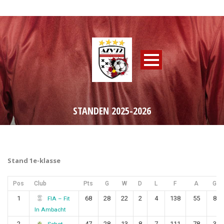
STANDEN 2025-2026
Stand 1e-klasse
Pos
Club
Pts
G
W
D
L
F
A
GD
1
68
28
22
2
4
138
55
83
FIA – Fit
In Ambacht
2
47
28
13
8
7
111
78
33