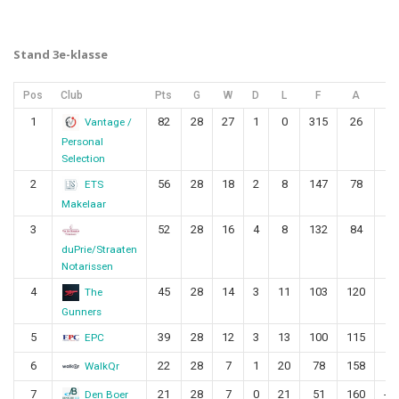
Stand 3e-klasse
Pos
Club
Pts
G
W
D
L
F
A
G
1
82
28
27
1
0
315
26
28
Vantage /
Personal
Selection
2
56
28
18
2
8
147
78
6
ETS
Makelaar
3
52
28
16
4
8
132
84
4
duPrie/Straaten
Notarissen
4
45
28
14
3
11
103
120
-1
The
Gunners
5
39
28
12
3
13
100
115
-1
EPC
6
22
28
7
1
20
78
158
-8
WalkQr
7
21
28
7
0
21
51
160
-1
Den Boer