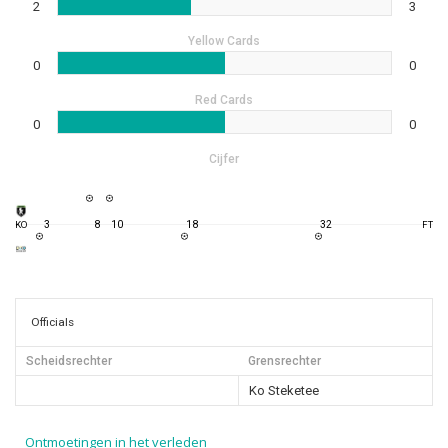
2
3
Yellow Cards
0
0
Red Cards
0
0
Cijfer
3
8
10
18
32
KO
FT
Officials
Scheidsrechter
Grensrechter
Ko Steketee
Ontmoetingen in het verleden