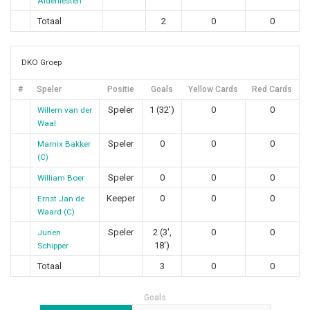
Alderliesten
Totaal
2
0
0
DKO Groep
#
Speler
Positie
Goals
Yellow Cards
Red Cards
Speler
1 (32')
0
0
Willem van der
Waal
Speler
0
0
0
Marnix Bakker
(C)
Speler
0
0
0
William Boer
Keeper
0
0
0
Ernst Jan de
Waard (C)
Speler
2 (3',
0
0
Jurien
18')
Schipper
Totaal
3
0
0
Goals