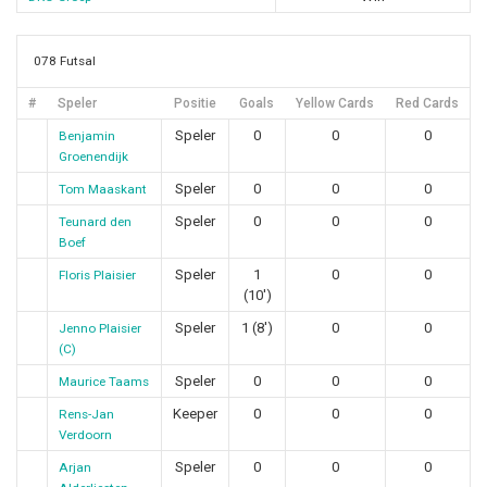
078 Futsal
#
Speler
Positie
Goals
Yellow Cards
Red Cards
Speler
0
0
0
Benjamin
Groenendijk
Speler
0
0
0
Tom Maaskant
Speler
0
0
0
Teunard den
Boef
Speler
1
0
0
Floris Plaisier
(10')
Speler
1 (8')
0
0
Jenno Plaisier
(C)
Speler
0
0
0
Maurice Taams
Keeper
0
0
0
Rens-Jan
Verdoorn
Speler
0
0
0
Arjan