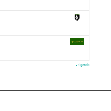
Volgende