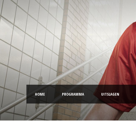
HOME
PROGRAMMA
UITSLAGEN