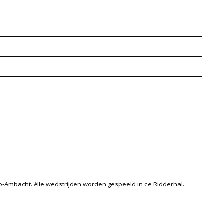
do-Ambacht. Alle wedstrijden worden gespeeld in de Ridderhal.