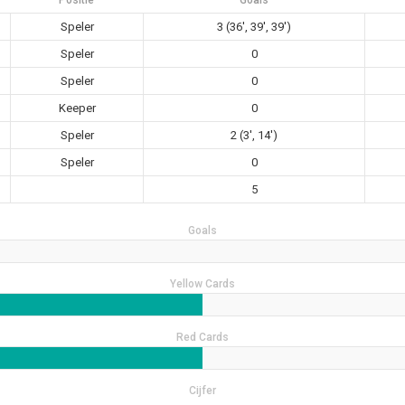
Positie
Goals
Speler
3 (36', 39', 39')
Speler
0
Speler
0
Keeper
0
Speler
2 (3', 14')
Speler
0
5
Goals
Yellow Cards
Red Cards
Cijfer