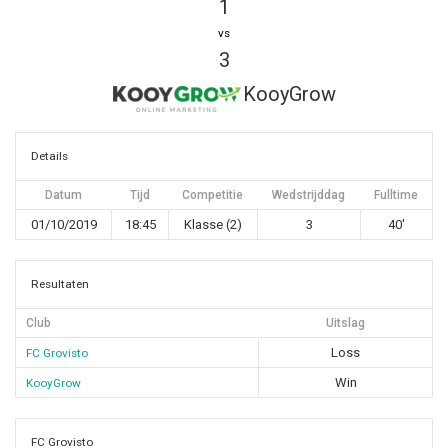
1
vs
3
KooyGrow
Details
Datum
Tijd
Competitie
Wedstrijddag
Fulltime
01/10/2019
18:45
Klasse (2)
3
40'
Resultaten
Club
Uitslag
Loss
FC Grovisto
Win
KooyGrow
FC Grovisto