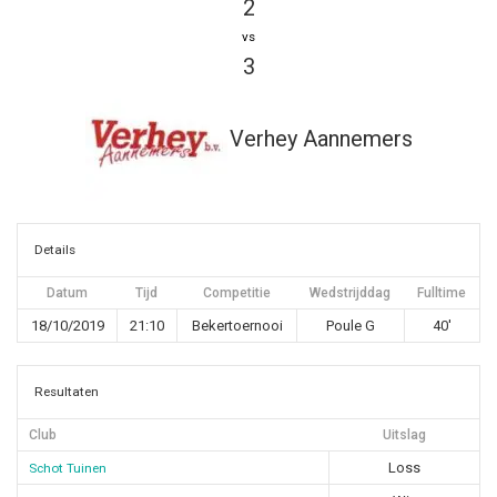
2
vs
3
Verhey Aannemers
Details
Datum
Tijd
Competitie
Wedstrijddag
Fulltime
18/10/2019
21:10
Bekertoernooi
Poule G
40'
Resultaten
Club
Uitslag
Loss
Schot Tuinen