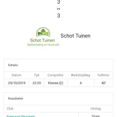
3
vs
3
Schot Tuinen
Details
Datum
Tijd
Competitie
Wedstrijddag
Fulltime
29/10/2019
22:20
Klasse (2)
6
40'
Resultaten
Club
Uitslag
Draw
Breevaart Personeel