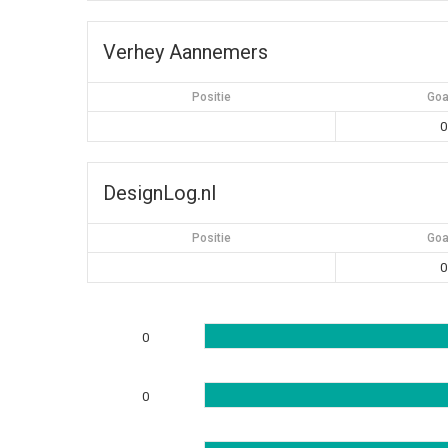
Verhey Aannemers
Positie
Goa
0
DesignLog.nl
Positie
Goa
0
0
0