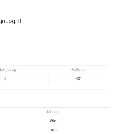
gnLog.nl
strijddag
Fulltime
5
40'
Uitslag
Win
Loss