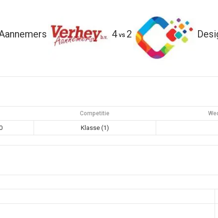
 Aannemers
4
2
Desi
vs
Competitie
Wed
0
Klasse (1)