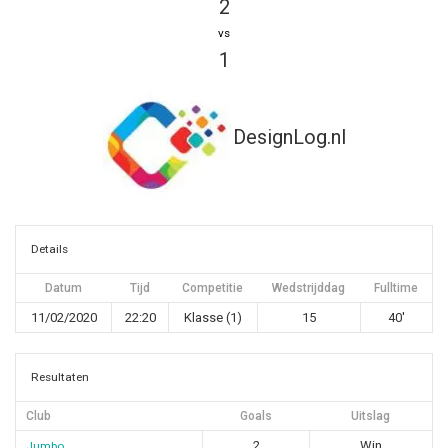
2
vs
1
DesignLog.nl
Details
Datum
Tijd
Competitie
Wedstrijddag
Fulltime
11/02/2020
22:20
Klasse (1)
15
40'
Resultaten
Club
Goals
Uitslag
2
Win
Jumbo