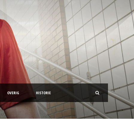
OVERIG
HISTORIE