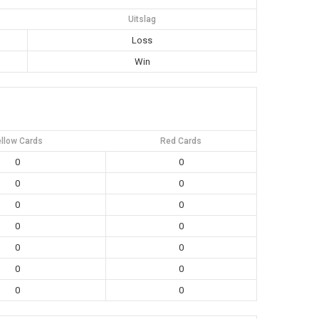
Uitslag
Loss
Win
llow Cards
Red Cards
0
0
0
0
0
0
0
0
0
0
0
0
0
0