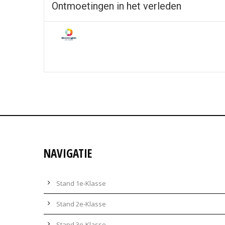
Ontmoetingen in het verleden
NAVIGATIE
Stand 1e-Klasse
Stand 2e-Klasse
Stand 3e-Klasse