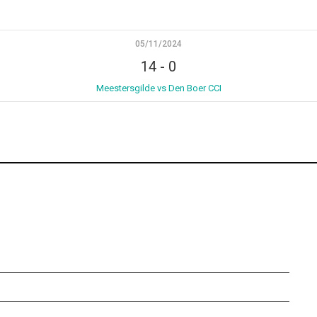
05/11/2024
14
-
0
Meestersgilde vs Den Boer CCI