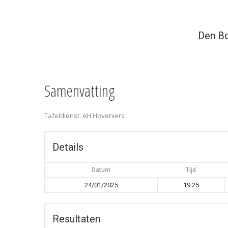
Den Bo
Samenvatting
Tafeldienst: AH Hoveniers
Details
Datum
Tijd
24/01/2025
19:25
Resultaten