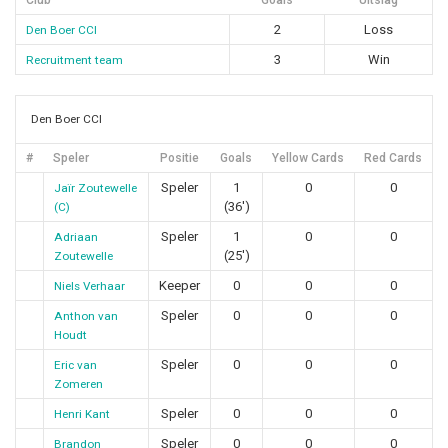
Club
Goals
Uitslag
2
Loss
Den Boer CCI
3
Win
Recruitment team
Den Boer CCI
#
Speler
Positie
Goals
Yellow Cards
Red Cards
Speler
1
0
0
Jaïr Zoutewelle
(36')
(C)
Speler
1
0
0
Adriaan
(25')
Zoutewelle
Keeper
0
0
0
Niels Verhaar
Speler
0
0
0
Anthon van
Houdt
Speler
0
0
0
Eric van
Zomeren
Speler
0
0
0
Henri Kant
Speler
0
0
0
Brandon