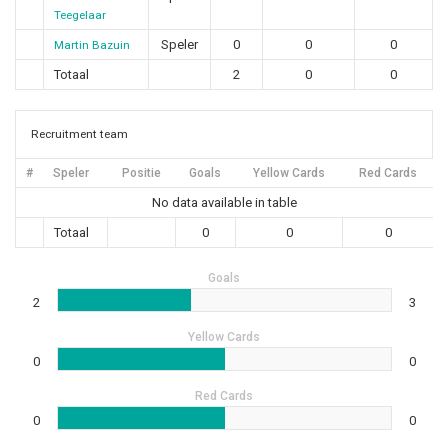
Teegelaar
Speler
0
0
0
Martin Bazuin
Totaal
2
0
0
Recruitment team
#
Speler
Positie
Goals
Yellow Cards
Red Cards
No data available in table
Totaal
0
0
0
Goals
2
3
Yellow Cards
0
0
Red Cards
0
0