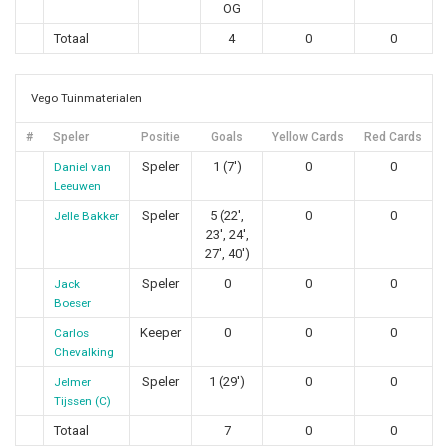
OG
Totaal
4
0
0
Vego Tuinmaterialen
#
Speler
Positie
Goals
Yellow Cards
Red Cards
Speler
1 (7')
0
0
Daniel van
Leeuwen
Speler
5 (22',
0
0
Jelle Bakker
23', 24',
27', 40')
Speler
0
0
0
Jack
Boeser
Keeper
0
0
0
Carlos
Chevalking
Speler
1 (29')
0
0
Jelmer
Tijssen (C)
Totaal
7
0
0