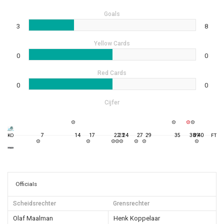
Goals
3
8
Yellow Cards
0
0
Red Cards
0
0
Cijfer
7
14
17
22
23
24
27
29
35
38
39
40
KO
FT
Officials
Scheidsrechter
Grensrechter
Olaf Maalman
Henk Koppelaar