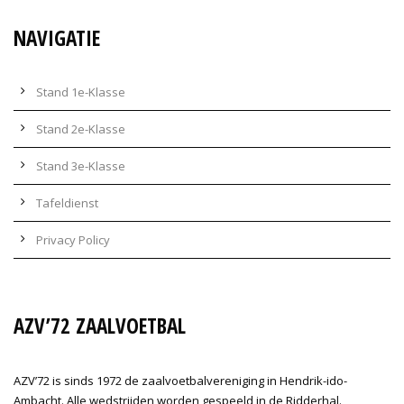
NAVIGATIE
Stand 1e-Klasse
Stand 2e-Klasse
Stand 3e-Klasse
Tafeldienst
Privacy Policy
AZV’72 ZAALVOETBAL
AZV’72 is sinds 1972 de zaalvoetbalvereniging in Hendrik-ido-
Ambacht. Alle wedstrijden worden gespeeld in de Ridderhal.