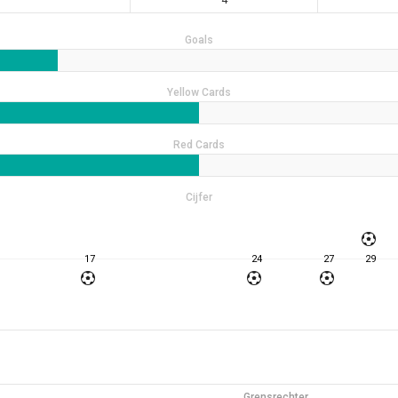
Goals
Yellow Cards
Red Cards
Cijfer
17
24
27
29
Grensrechter