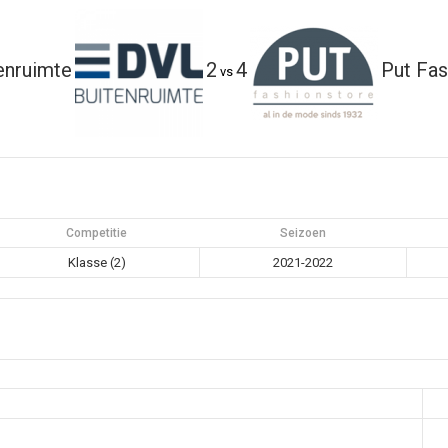
enruimte
2
4
Put Fas
vs
Competitie
Seizoen
Klasse (2)
2021-2022