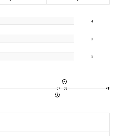
4
0
0
37
38
FT