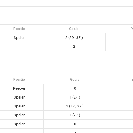
Positie
Goals
Y
Speler
2 (29', 38')
2
Positie
Goals
Keeper
0
Speler
1 (24')
Speler
2 (17', 37')
Speler
1 (27')
Speler
0
4