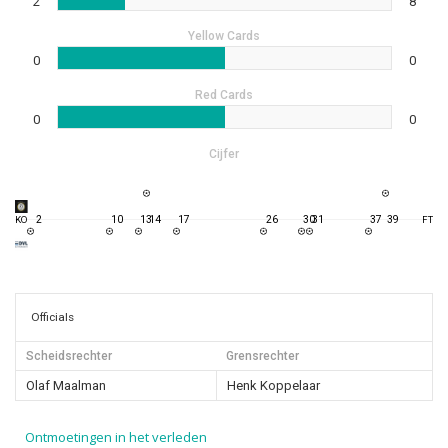
2
8
Yellow Cards
0
0
Red Cards
0
0
Cijfer
2
10
13
14
17
26
30
31
37
39
KO
FT
Officials
Scheidsrechter
Grensrechter
Olaf Maalman
Henk Koppelaar
Ontmoetingen in het verleden