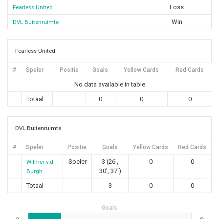
Loss
Fearless United
Win
DVL Buitenruimte
Fearless United
#
Speler
Positie
Goals
Yellow Cards
Red Cards
No data available in table
Totaal
0
0
0
DVL Buitenruimte
#
Speler
Positie
Goals
Yellow Cards
Red Cards
Speler
3 (26',
0
0
Wilmer v.d.
30', 37')
Burgh
Totaal
3
0
0
Goals