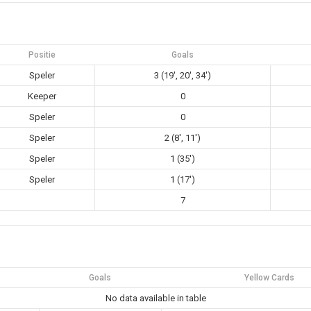
Positie
Goals
Speler
3 (19', 20', 34')
Keeper
0
Speler
0
Speler
2 (8', 11')
Speler
1 (35')
Speler
1 (17')
7
Goals
Yellow Cards
No data available in table