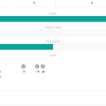
0
0
Goals
Yellow Cards
Red Cards
Cijfer
3
17
19
20