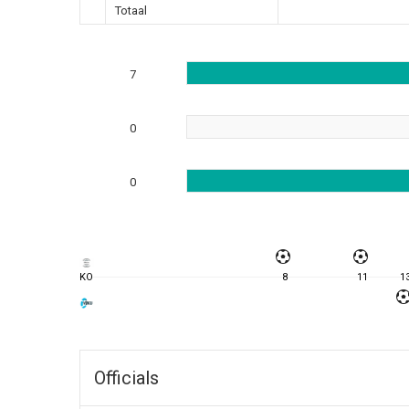
Totaal
7
0
0
KO
8
11
1
Officials