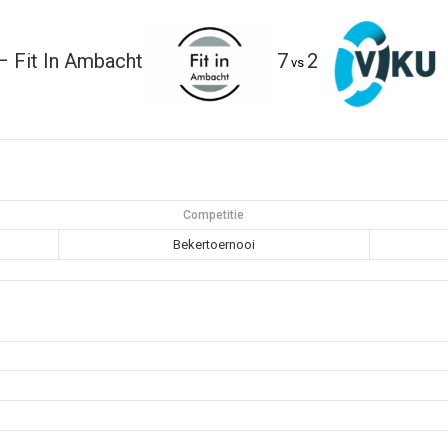
– Fit In Ambacht
7
2
vs
Competitie
Bekertoernooi