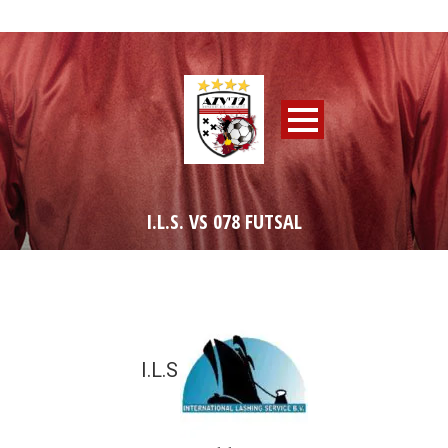
I.L.S. VS 078 FUTSAL
I.L.S