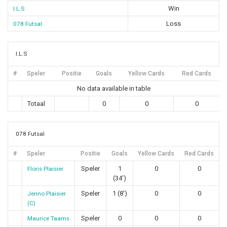
Win
I.L.S
Loss
078 Futsal
I.L.S
#
Speler
Positie
Goals
Yellow Cards
Red Cards
No data available in table
Totaal
0
0
0
078 Futsal
#
Speler
Positie
Goals
Yellow Cards
Red Cards
Speler
1
0
0
Floris Plaisier
(34')
Speler
1 (8')
0
0
Jenno Plaisier
(C)
Speler
0
0
0
Maurice Taams