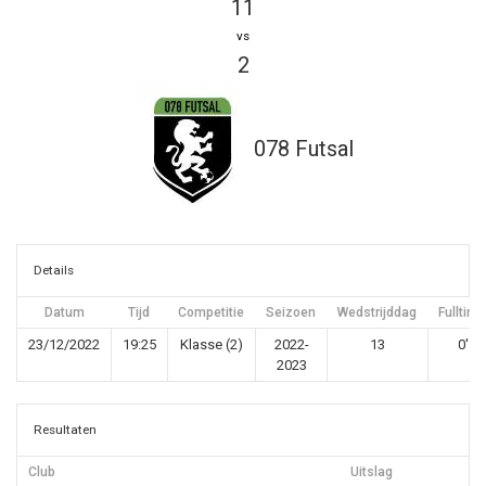
11
vs
2
078 Futsal
Details
Datum
Tijd
Competitie
Seizoen
Wedstrijddag
Fulltime
23/12/2022
19:25
Klasse (2)
2022-
13
0'
2023
Resultaten
Club
Uitslag