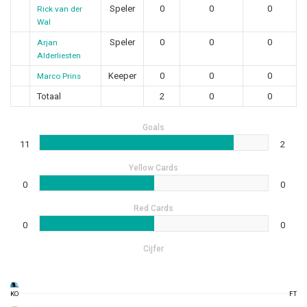
Speler
0
0
0
Rick van der
Wal
Speler
0
0
0
Arjan
Alderliesten
Keeper
0
0
0
Marco Prins
Totaal
2
0
0
Goals
11
2
Yellow Cards
0
0
Red Cards
0
0
Cijfer
KO
FT