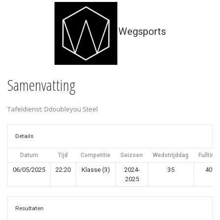
Wegsports
Samenvatting
Tafeldienst: Ddoubleyou Steel
Details
Datum
Tijd
Competitie
Seizoen
Wedstrijddag
Fulltime
06/05/2025
22:20
Klasse (3)
2024-
35
40'
2025
Resultaten