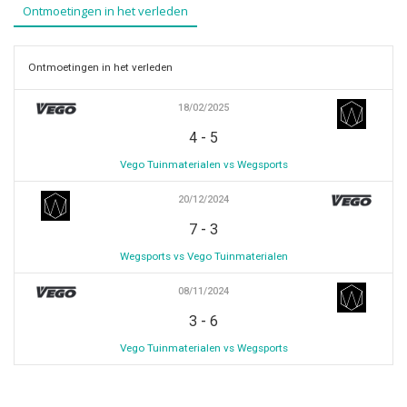
Ontmoetingen in het verleden
Ontmoetingen in het verleden
18/02/2025
-
4
5
Vego Tuinmaterialen vs Wegsports
20/12/2024
-
7
3
Wegsports vs Vego Tuinmaterialen
08/11/2024
-
3
6
Vego Tuinmaterialen vs Wegsports