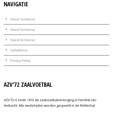
NAVIGATIE
Stand 1e-Klasse
Stand 2e-Klasse
Stand 3e-Klasse
Tafeldienst
Privacy Policy
AZV’72 ZAALVOETBAL
AZV’72 is sinds 1972 de zaalvoetbalvereniging in Hendrik-ido-
Ambacht. Alle wedstrijden worden gespeeld in de Ridderhal.