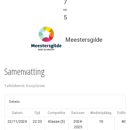
7
vs
5
Meestersgilde
Samenvatting
Tafeldienst: KooyGrow
Details
Datum
Tijd
Competitie
Seizoen
Wedstrijddag
Fulltime
22/11/2024
22:20
Klasse (3)
2024-
10
40'
2025