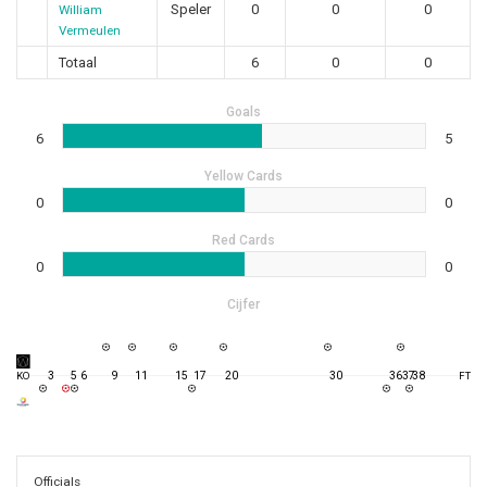
Speler
0
0
0
William
Vermeulen
Totaal
6
0
0
Goals
6
5
Yellow Cards
0
0
Red Cards
0
0
Cijfer
3
5
6
9
11
15
17
20
30
36
37
38
KO
FT
Officials