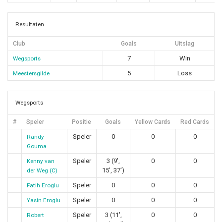
Resultaten
Club
Goals
Uitslag
7
Win
Wegsports
5
Loss
Meestersgilde
Wegsports
#
Speler
Positie
Goals
Yellow Cards
Red Cards
Speler
0
0
0
Randy
Gouma
Speler
3 (9',
0
0
Kenny van
15', 37')
der Weg (C)
Speler
0
0
0
Fatih Eroglu
Speler
0
0
0
Yasin Eroglu
Speler
3 (11',
0
0
Robert