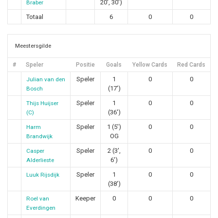
20', 30')
Braber
Totaal
6
0
0
Meestersgilde
#
Speler
Positie
Goals
Yellow Cards
Red Cards
Speler
1
0
0
Julian van den
(17')
Bosch
Speler
1
0
0
Thijs Huijser
(36')
(C)
Speler
1 (5')
0
0
Harm
OG
Brandwijk
Speler
2 (3',
0
0
Casper
6')
Alderlieste
Speler
1
0
0
Luuk Rijsdijk
(38')
Keeper
0
0
0
Roel van
Everdingen