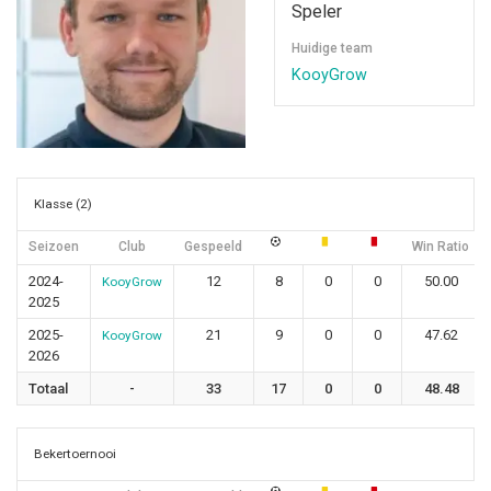
Speler
Huidige team
KooyGrow
Klasse (2)
Seizoen
Club
Gespeeld
Win Ratio
2024-
12
8
0
0
50.00
KooyGrow
2025
2025-
21
9
0
0
47.62
KooyGrow
2026
Totaal
-
33
17
0
0
48.48
Bekertoernooi