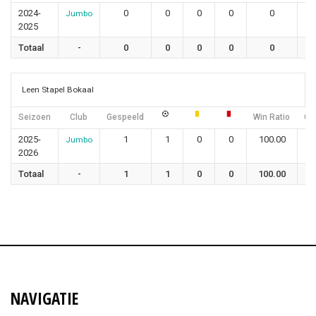
2024-
0
0
0
0
0
Jumbo
2025
Totaal
-
0
0
0
0
0
Leen Stapel Bokaal
Seizoen
Club
Gespeeld
Win Ratio
Gel
2025-
1
1
0
0
100.00
Jumbo
2026
Totaal
-
1
1
0
0
100.00
NAVIGATIE