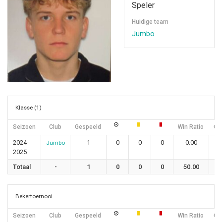
Speler
Huidige team
Jumbo
Klasse (1)
Seizoen
Club
Gespeeld
Win Ratio
Gel
2024-
1
0
0
0
0.00
Jumbo
2025
Totaal
-
1
0
0
0
50.00
Bekertoernooi
Seizoen
Club
Gespeeld
Win Ratio
Gel