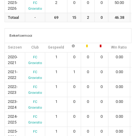
2025-
2
0
0
0
50.00
FC
2026
Grovisto
Totaal
-
69
15
2
0
46.38
Bekertoernooi
Seizoen
Club
Gespeeld
Win Ratio
G
2020-
1
0
0
0
0.00
FC
2021
Grovisto
2021-
1
1
0
0
0.00
FC
2022
Grovisto
2022-
1
0
0
0
0.00
FC
2023
Grovisto
2023-
1
0
0
0
0.00
FC
2024
Grovisto
2024-
1
0
0
0
0.00
FC
2025
Grovisto
2025-
1
0
0
0
0.00
FC