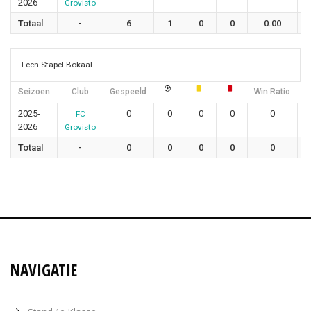
2026
Grovisto
Totaal
-
6
1
0
0
0.00
Leen Stapel Bokaal
Seizoen
Club
Gespeeld
Win Ratio
G
2025-
0
0
0
0
0
FC
2026
Grovisto
Totaal
-
0
0
0
0
0
NAVIGATIE