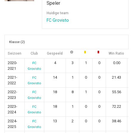
Speler
Huidige team
FC Grovisto
Klasse (2)
Seizoen
Club
Gespeeld
Win Ratio
G
2020-
4
3
1
0
0.00
FC
2021
Grovisto
2021-
14
1
0
0
21.43
FC
2022
Grovisto
2022-
18
8
1
0
55.56
FC
2023
Grovisto
2023-
18
1
0
0
72.22
FC
2024
Grovisto
2024-
13
2
0
0
38.46
FC
2025
Grovisto