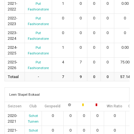
2021-
1
0
0
0
0.00
Put
2022
Fashionstore
2022-
0
0
0
0
0
Put
2023
Fashionstore
2023-
0
0
0
0
0
Put
2024
Fashionstore
2024-
1
0
0
0
0.00
Put
2025
Fashionstore
2025-
4
7
0
0
75.00
Put
2026
Fashionstore
Totaal
-
7
9
0
0
57.14
Leen Stapel Bokaal
Seizoen
Club
Gespeeld
Win Ratio
Gel
2020-
0
0
0
0
0
Schot
2021
Tuinen
2021-
0
0
0
0
0
Schot