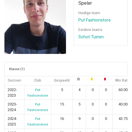
Speler
Huidige team
Put Fashionstore
Eerdere teams
Schot Tuinen
Klasse (1)
Seizoen
Club
Gespeeld
Win Ratio
2022-
5
4
0
0
60.00
Put
2023
Fashionstore
2023-
15
5
0
0
40.00
Put
2024
Fashionstore
2024-
16
9
0
0
43.75
Put
2025
Fashionstore