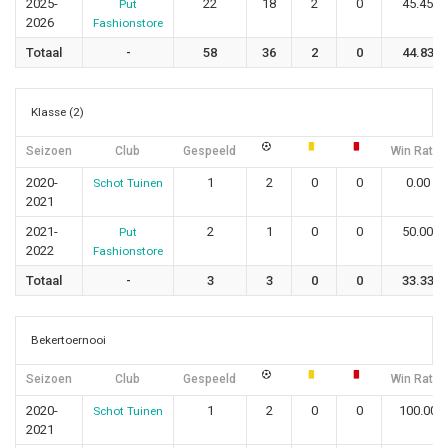
2025-
22
18
2
0
45.45
Put
2026
Fashionstore
Totaal
-
58
36
2
0
44.83
Klasse (2)
Seizoen
Club
Gespeeld
Win Ratio
2020-
1
2
0
0
0.00
Schot Tuinen
2021
2021-
2
1
0
0
50.00
Put
2022
Fashionstore
Totaal
-
3
3
0
0
33.33
Bekertoernooi
Seizoen
Club
Gespeeld
Win Ratio
2020-
1
2
0
0
100.00
Schot Tuinen
2021