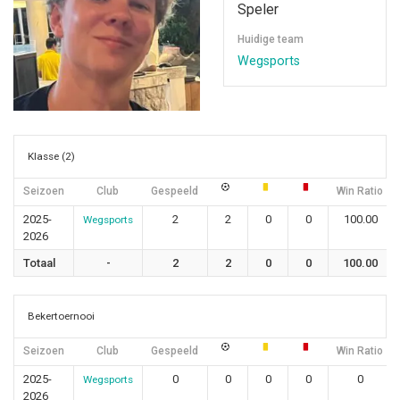
Speler
Huidige team
Wegsports
Klasse (2)
Seizoen
Club
Gespeeld
Win Ratio
2025-
2
2
0
0
100.00
Wegsports
2026
Totaal
-
2
2
0
0
100.00
Bekertoernooi
Seizoen
Club
Gespeeld
Win Ratio
2025-
0
0
0
0
0
Wegsports
2026