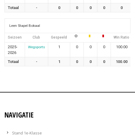
Totaal
-
0
0
0
0
0
Leen Stapel Bokaal
Seizoen
Club
Gespeeld
Win Ratio
2025-
1
0
0
0
100.00
Wegsports
2026
Totaal
-
1
0
0
0
100.00
NAVIGATIE
Stand 1e-Klasse