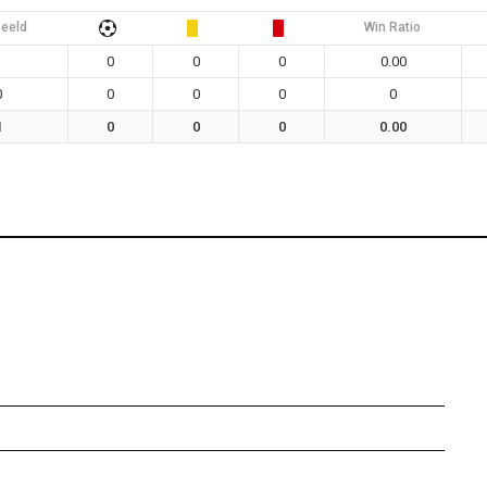
eeld
Win Ratio
1
0
0
0
0.00
0
0
0
0
0
1
0
0
0
0.00