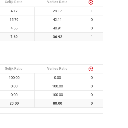
Gelijk Ratio
Verlies Ratio
4.17
29.17
1
15.79
42.11
0
4.55
40.91
0
7.69
36.92
1
Gelijk Ratio
Verlies Ratio
100.00
0.00
0
0.00
100.00
0
0.00
100.00
0
20.00
80.00
0