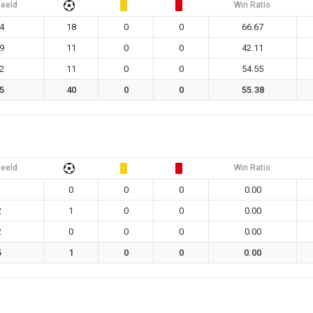
eeld
Win Ratio
4
18
0
0
66.67
9
11
0
0
42.11
2
11
0
0
54.55
5
40
0
0
55.38
eeld
Win Ratio
1
0
0
0
0.00
2
1
0
0
0.00
2
0
0
0
0.00
5
1
0
0
0.00