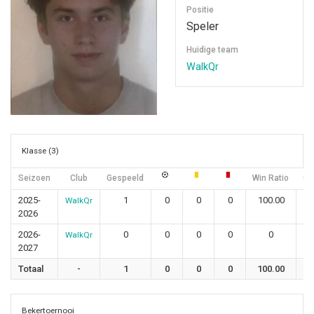
Positie
Speler
Huidige team
WalkQr
Klasse (3)
Seizoen
Club
Gespeeld
Win Ratio
Gel
2025-
1
0
0
0
100.00
WalkQr
2026
2026-
0
0
0
0
0
WalkQr
2027
Totaal
-
1
0
0
0
100.00
Bekertoernooi