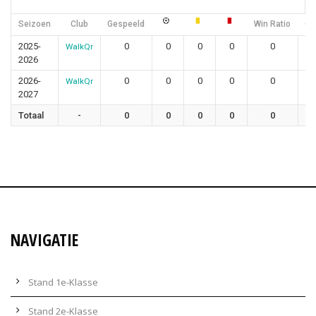
Seizoen
Club
Gespeeld
Win Ratio
Gel
2025-
0
0
0
0
0
WalkQr
2026
2026-
0
0
0
0
0
WalkQr
2027
Totaal
-
0
0
0
0
0
NAVIGATIE
Stand 1e-Klasse
Stand 2e-Klasse