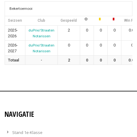
Bekertoernooi
Seizoen
Club
Gespeeld
Win Rat
2025-
2
0
0
0
0.00
duPrie/Straaten
2026
Notarissen
2026-
0
0
0
0
0
duPrie/Straaten
2027
Notarissen
Totaal
-
2
0
0
0
0.00
NAVIGATIE
Stand 1e-Klasse