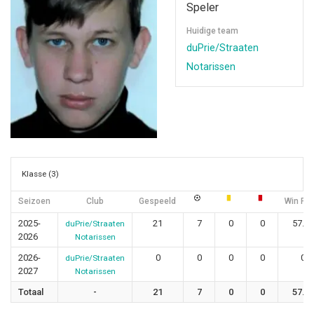
Speler
Huidige team
duPrie/Straaten
Notarissen
Klasse (3)
Seizoen
Club
Gespeeld
Win Rat
2025-
21
7
0
0
57.14
duPrie/Straaten
2026
Notarissen
2026-
0
0
0
0
0
duPrie/Straaten
2027
Notarissen
Totaal
-
21
7
0
0
57.1