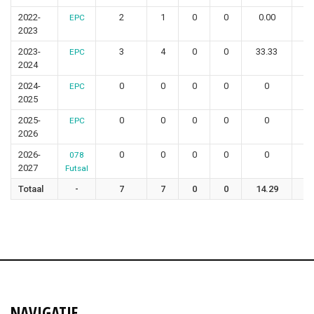
2022-
2
1
0
0
0.00
EPC
2023
2023-
3
4
0
0
33.33
EPC
2024
2024-
0
0
0
0
0
EPC
2025
2025-
0
0
0
0
0
EPC
2026
2026-
0
0
0
0
0
078
2027
Futsal
Totaal
-
7
7
0
0
14.29
1
NAVIGATIE