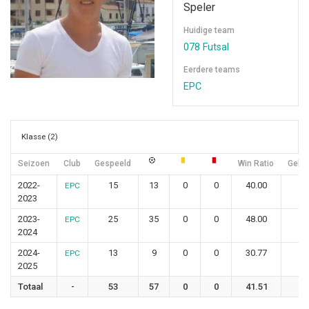
Speler
Huidige team
078 Futsal
Eerdere teams
EPC
Klasse (2)
Seizoen
Club
Gespeeld
Win Ratio
Gelijk
2022-
15
13
0
0
40.00
6
EPC
2023
2023-
25
35
0
0
48.00
12
EPC
2024
2024-
13
9
0
0
30.77
0
EPC
2025
Totaal
-
53
57
0
0
41.51
7