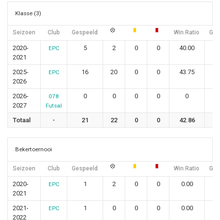
Klasse (3)
Seizoen
Club
Gespeeld
Win Ratio
Geli
2020-
5
2
0
0
40.00
EPC
2021
2025-
16
20
0
0
43.75
EPC
2026
2026-
0
0
0
0
0
078
2027
Futsal
Totaal
-
21
22
0
0
42.86
1
Bekertoernooi
Seizoen
Club
Gespeeld
Win Ratio
Geli
2020-
1
2
0
0
0.00
EPC
2021
2021-
1
0
0
0
0.00
EPC
2022