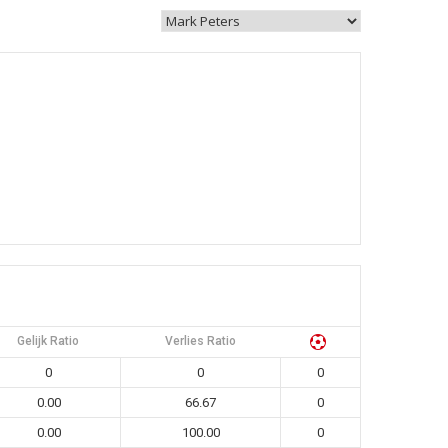
Gelijk Ratio
Verlies Ratio
0
0
0
0.00
66.67
0
0.00
100.00
0