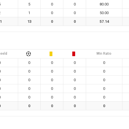
5
5
0
0
80.00
2
1
0
0
50.00
1
13
0
0
57.14
eeld
Win Ratio
0
0
0
0
0
0
0
0
0
0
0
0
0
0
0
0
0
0
0
0
0
0
0
0
0
0
0
0
0
0