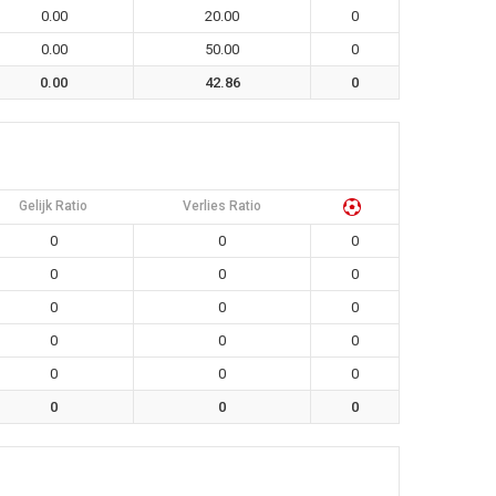
0.00
20.00
0
0.00
50.00
0
0.00
42.86
0
Gelijk Ratio
Verlies Ratio
0
0
0
0
0
0
0
0
0
0
0
0
0
0
0
0
0
0