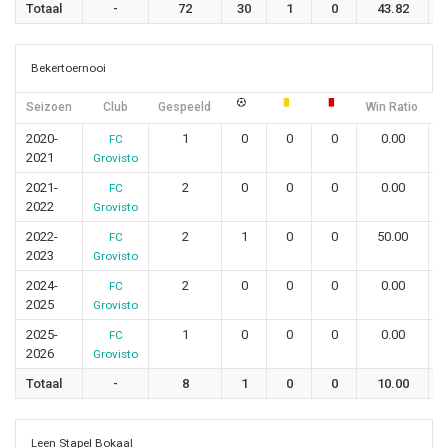
Totaal
-
72
30
1
0
43.82
Bekertoernooi
Seizoen
Club
Gespeeld
Win Ratio
G
2020-
1
0
0
0
0.00
FC
2021
Grovisto
2021-
2
0
0
0
0.00
FC
2022
Grovisto
2022-
2
1
0
0
50.00
FC
2023
Grovisto
2024-
2
0
0
0
0.00
FC
2025
Grovisto
2025-
1
0
0
0
0.00
FC
2026
Grovisto
Totaal
-
8
1
0
0
10.00
Leen Stapel Bokaal