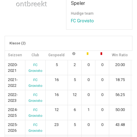
Speler
Huidige team
FC Grovisto
Klasse (2)
Seizoen
Club
Gespeeld
Win Ratio
G
2020-
5
2
0
0
20.00
FC
2021
Grovisto
2021-
16
5
0
0
18.75
FC
2022
Grovisto
2022-
16
12
0
0
56.25
FC
2023
Grovisto
2024-
12
6
1
0
50.00
FC
2025
Grovisto
2025-
23
5
0
0
43.48
FC
2026
Grovisto