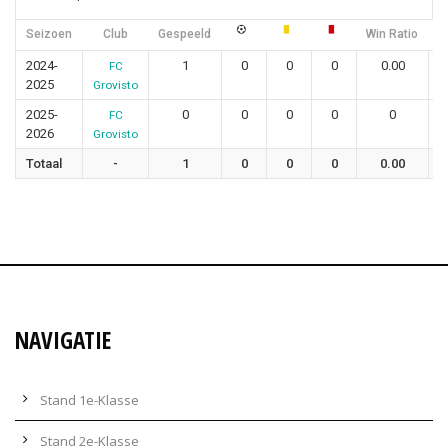
Seizoen
Club
Gespeeld
Win Ratio
G
2024-
1
0
0
0
0.00
FC
2025
Grovisto
2025-
0
0
0
0
0
FC
2026
Grovisto
Totaal
-
1
0
0
0
0.00
NAVIGATIE
Stand 1e-Klasse
Stand 2e-Klasse