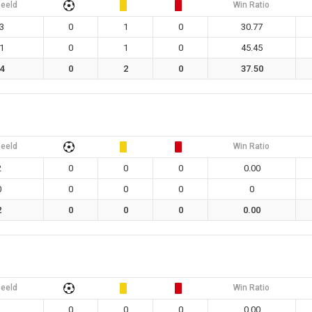
eeld
Win Ratio
3
0
1
0
30.77
1
0
1
0
45.45
4
0
2
0
37.50
eeld
Win Ratio
2
0
0
0
0.00
0
0
0
0
0
2
0
0
0
0.00
eeld
Win Ratio
1
0
0
0
0.00