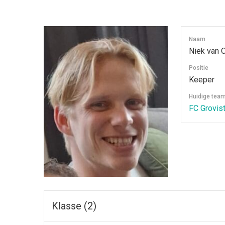
Naam
Niek van 
Positie
Keeper
Huidige tea
FC Grovis
Klasse (2)