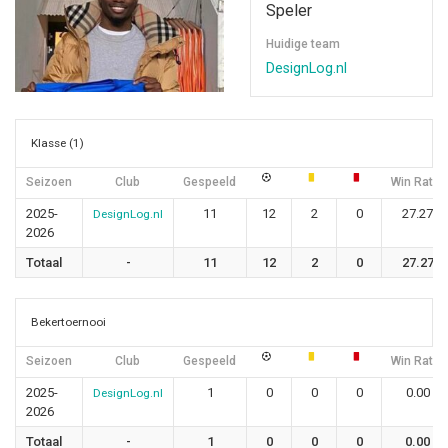
Speler
Huidige team
DesignLog.nl
Klasse (1)
Seizoen
Club
Gespeeld
Win Ratio
2025-
11
12
2
0
27.27
DesignLog.nl
2026
Totaal
-
11
12
2
0
27.27
Bekertoernooi
Seizoen
Club
Gespeeld
Win Ratio
2025-
1
0
0
0
0.00
DesignLog.nl
2026
Totaal
-
1
0
0
0
0.00