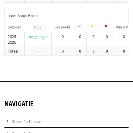
Leen Stapel Bokaal
Seizoen
Club
Gespeeld
Win Ratio
2025-
0
0
0
0
0
DesignLog.nl
2026
Totaal
-
0
0
0
0
0
NAVIGATIE
Stand 1e-Klasse