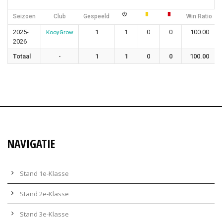
Seizoen
Club
Gespeeld
Win Ratio
2025-
1
1
0
0
100.00
KooyGrow
2026
Totaal
-
1
1
0
0
100.00
NAVIGATIE
Stand 1e-Klasse
Stand 2e-Klasse
Stand 3e-Klasse