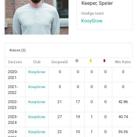
Keeper, Speler
Huidige team
KooyGrow
Klasse (2)
Seizoen
Club
Gespeeld
Win Ratio
2020-
0
0
0
0
0
KooyGrow
2021
2021-
0
0
0
0
0
KooyGrow
2022
2022-
21
17
0
0
42.86
KooyGrow
2023
2023-
27
19
1
0
40.74
KooyGrow
2024
2024-
22
10
1
0
36.36
KooyGrow