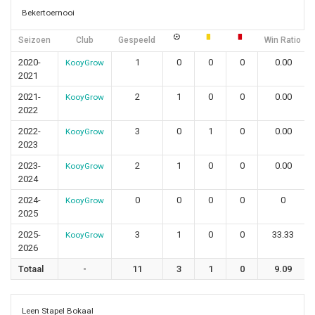
Bekertoernooi
Seizoen
Club
Gespeeld
Win Ratio
2020-
1
0
0
0
0.00
KooyGrow
2021
2021-
2
1
0
0
0.00
KooyGrow
2022
2022-
3
0
1
0
0.00
KooyGrow
2023
2023-
2
1
0
0
0.00
KooyGrow
2024
2024-
0
0
0
0
0
KooyGrow
2025
2025-
3
1
0
0
33.33
KooyGrow
2026
Totaal
-
11
3
1
0
9.09
Leen Stapel Bokaal