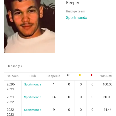
Keeper
Huidige team
Sportmonda
Klasse (1)
Seizoen
Club
Gespeeld
Win Ratio
2020-
1
0
0
0
100.00
Sportmonda
2021
2021-
14
0
0
0
50.00
Sportmonda
2022
2022-
9
0
0
0
44.44
Sportmonda
2023