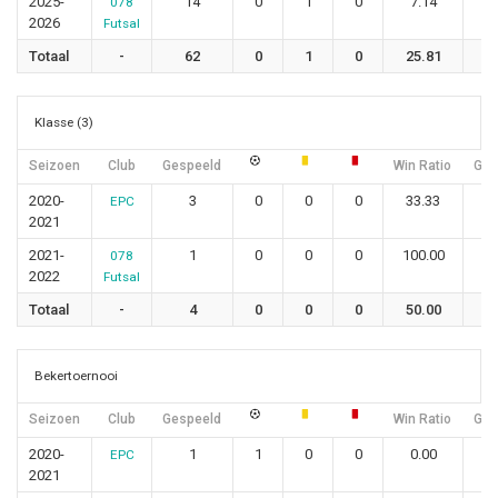
2025-
14
0
1
0
7.14
078
2026
Futsal
Totaal
-
62
0
1
0
25.81
Klasse (3)
Seizoen
Club
Gespeeld
Win Ratio
Geli
2020-
3
0
0
0
33.33
EPC
2021
2021-
1
0
0
0
100.00
078
2022
Futsal
Totaal
-
4
0
0
0
50.00
Bekertoernooi
Seizoen
Club
Gespeeld
Win Ratio
Geli
2020-
1
1
0
0
0.00
EPC
2021