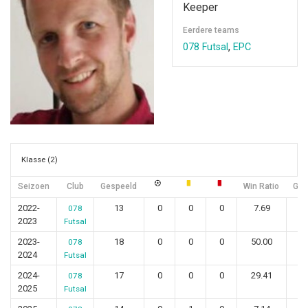
Keeper
Eerdere teams
,
078 Futsal
EPC
Klasse (2)
Seizoen
Club
Gespeeld
Win Ratio
Geli
2022-
13
0
0
0
7.69
078
2023
Futsal
2023-
18
0
0
0
50.00
078
2024
Futsal
2024-
17
0
0
0
29.41
078
2025
Futsal