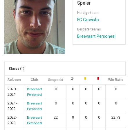
Speler
Huidige team
FC Grovisto
Eerdere teams
Breevaart Personeel
Klasse (1)
Seizoen
Club
Gespeeld
Win Ratio
2020-
0
0
0
0
0
Breevaart
2021
Personeel
2021-
0
0
0
0
0
Breevaart
2022
Personeel
2022-
22
9
0
0
22.73
Breevaart
2023
Personeel