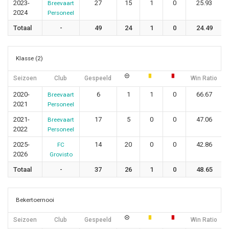
2023-
27
15
1
0
25.93
Breevaart
2024
Personeel
Totaal
-
49
24
1
0
24.49
Klasse (2)
Seizoen
Club
Gespeeld
Win Ratio
2020-
6
1
1
0
66.67
Breevaart
2021
Personeel
2021-
17
5
0
0
47.06
Breevaart
2022
Personeel
2025-
14
20
0
0
42.86
FC
2026
Grovisto
Totaal
-
37
26
1
0
48.65
Bekertoernooi
Seizoen
Club
Gespeeld
Win Ratio