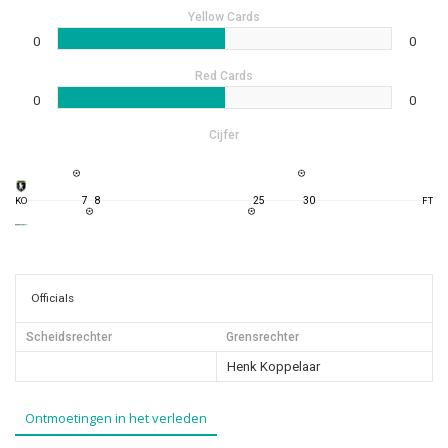
Yellow Cards
0
0
Red Cards
0
0
Cijfer
7
8
25
30
KO
FT
Officials
Scheidsrechter
Grensrechter
Henk Koppelaar
Ontmoetingen in het verleden