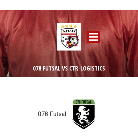
078 FUTSAL VS CTR-LOGISTICS
078 Futsal