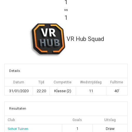
1
vs
1
VR Hub Squad
Details
Datum
Tijd
Competitie
Wedstrijddag
Fulltime
31/01/2020
22:20
Klasse (2)
11
40'
Resultaten
Club
Goals
Uitslag
1
Draw
Schot Tuinen