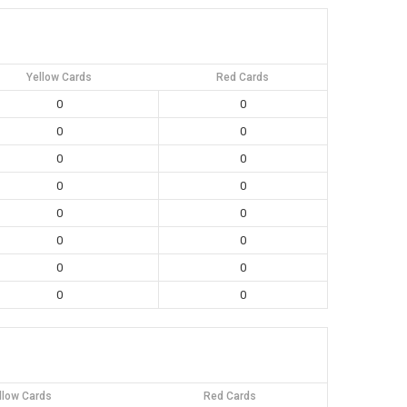
Yellow Cards
Red Cards
0
0
0
0
0
0
0
0
0
0
0
0
0
0
0
0
llow Cards
Red Cards