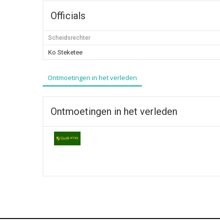
Officials
Scheidsrechter
Ko Steketee
Ontmoetingen in het verleden
Ontmoetingen in het verleden