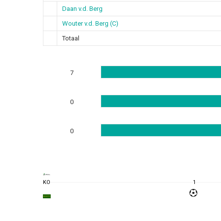
Daan v.d. Berg
Wouter v.d. Berg (C)
Totaal
7
0
0
KO
1