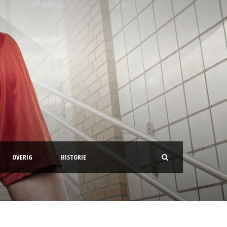
OVERIG
HISTORIE