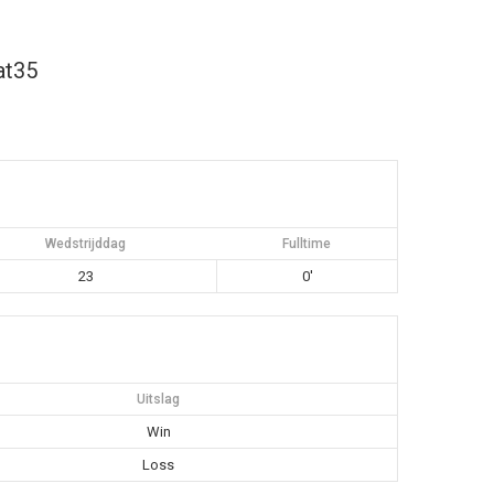
at35
Wedstrijddag
Fulltime
23
0'
Uitslag
Win
Loss