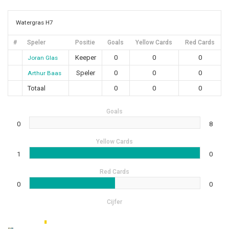
Watergras H7
#
Speler
Positie
Goals
Yellow Cards
Red Cards
Keeper
0
0
0
Joran Glas
Speler
0
0
0
Arthur Baas
Totaal
0
0
0
Goals
0
8
Yellow Cards
1
0
Red Cards
0
0
Cijfer