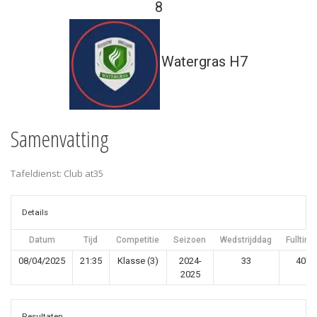
8
Watergras H7
Samenvatting
Tafeldienst: Club at35
Details
Datum
Tijd
Competitie
Seizoen
Wedstrijddag
Fulltime
08/04/2025
21:35
Klasse (3)
2024-
33
40'
2025
Resultaten