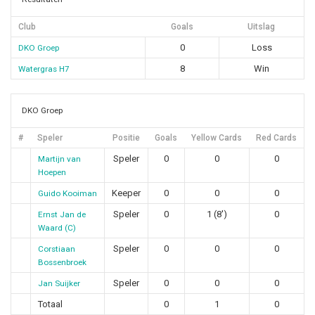
Club
Goals
Uitslag
0
Loss
DKO Groep
8
Win
Watergras H7
DKO Groep
#
Speler
Positie
Goals
Yellow Cards
Red Cards
Speler
0
0
0
Martijn van
Hoepen
Keeper
0
0
0
Guido Kooiman
Speler
0
1 (8')
0
Ernst Jan de
Waard (C)
Speler
0
0
0
Corstiaan
Bossenbroek
Speler
0
0
0
Jan Suijker
Totaal
0
1
0