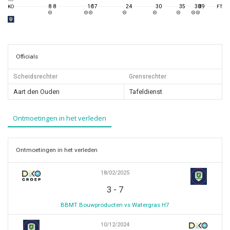
8
8
16
17
24
30
35
38
39
KO
FT
Officials
Scheidsrechter
Grensrechter
Aart den Ouden
Tafeldienst
Ontmoetingen in het verleden
Ontmoetingen in het verleden
18/02/2025
-
3
7
BBMT Bouwproducten vs Watergras H7
10/12/2024