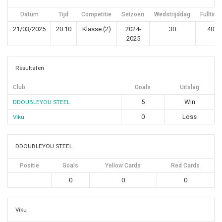
Datum
Tijd
Competitie
Seizoen
Wedstrijddag
Fulltime
21/03/2025
20:10
Klasse (2)
2024-
30
40'
2025
Resultaten
Club
Goals
Uitslag
5
Win
DDOUBLEYOU STEEL
0
Loss
Viku
DDOUBLEYOU STEEL
Positie
Goals
Yellow Cards
Red Cards
0
0
0
Viku