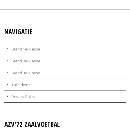
NAVIGATIE
Stand 1e-Klasse
Stand 2e-Klasse
Stand 3e-Klasse
Tafeldienst
Privacy Policy
AZV’72 ZAALVOETBAL