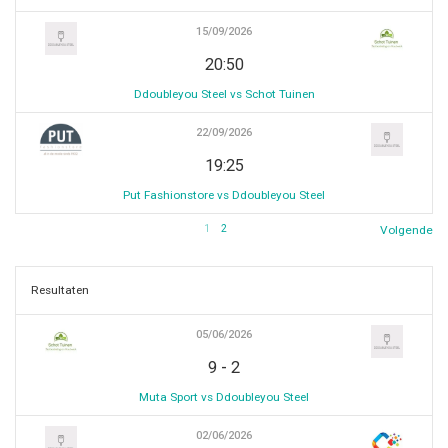
15/09/2026
20:50
Ddoubleyou Steel vs Schot Tuinen
22/09/2026
19:25
Put Fashionstore vs Ddoubleyou Steel
1
2
Volgende
Resultaten
05/06/2026
-
9
2
Muta Sport vs Ddoubleyou Steel
02/06/2026