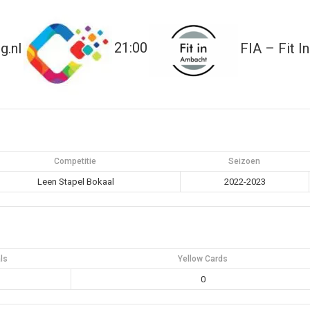
g.nl
21:00
FIA – Fit I
Competitie
Seizoen
Leen Stapel Bokaal
2022-2023
ls
Yellow Cards
0