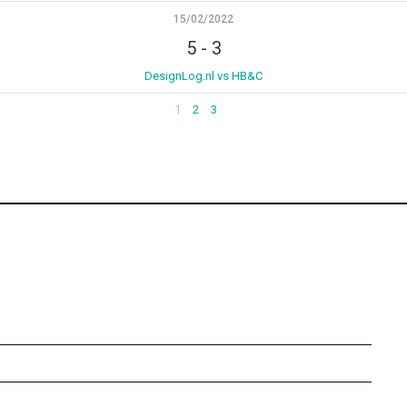
15/02/2022
5
-
3
DesignLog.nl vs HB&C
1
2
3