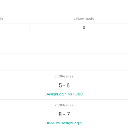
ls
Yellow Cards
0
03/06/2022
5
-
6
DesignLog.nl vs HB&C
25/03/2022
8
-
7
HB&C vs DesignLog.nl