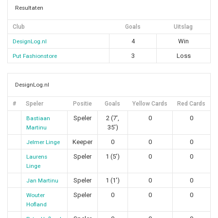
Resultaten
Club
Goals
Uitslag
4
Win
DesignLog.nl
3
Loss
Put Fashionstore
DesignLog.nl
#
Speler
Positie
Goals
Yellow Cards
Red Cards
Speler
2 (7',
0
0
Bastiaan
35')
Martinu
Keeper
0
0
0
Jelmer Linge
Speler
1 (5')
0
0
Laurens
Linge
Speler
1 (1')
0
0
Jan Martinu
Speler
0
0
0
Wouter
Hofland