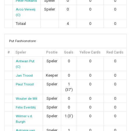
Speler
0
0
0
Peter Hofland
Speler
0
0
0
Arco Verweij
(C)
Totaal
4
0
0
Put Fashionstore
#
Speler
Positie
Goals
Yellow Cards
Red Cards
Speler
0
0
0
Antwan Put
(C)
Keeper
0
0
0
Jan Troost
Speler
1
0
0
Paul Troost
(37')
Speler
0
0
0
Wouter de Wit
Speler
0
0
0
Felix Evenblij
Speler
1 (3')
0
0
Wilmer v.d.
Burgh
Speler
1
0
0
Antonie van