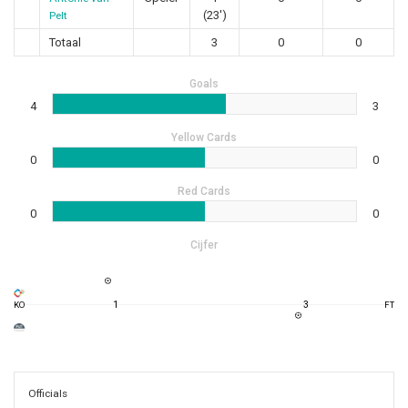
(23')
Pelt
Totaal
3
0
0
Goals
4
3
Yellow Cards
0
0
Red Cards
0
0
Cijfer
1
3
KO
FT
Officials