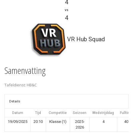
4
vs
4
VR Hub Squad
Samenvatting
Tafeldienst: HB&C
Details
Datum
Tijd
Competitie
Seizoen
Wedstrijddag
Fulltime
19/09/2025
20:10
Klasse (1)
2025-
4
40'
2026