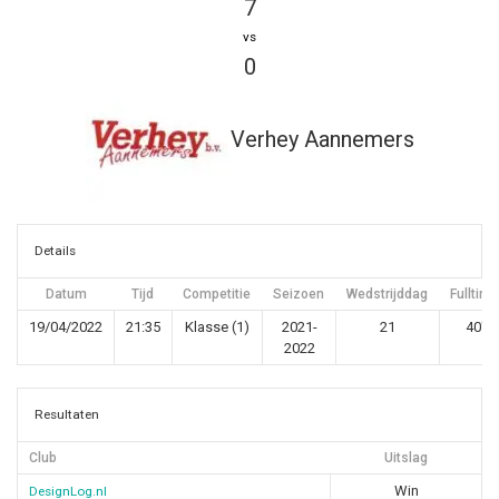
7
vs
0
Verhey Aannemers
Details
Datum
Tijd
Competitie
Seizoen
Wedstrijddag
Fulltime
19/04/2022
21:35
Klasse (1)
2021-
21
40'
2022
Resultaten
Club
Uitslag
Win
DesignLog.nl