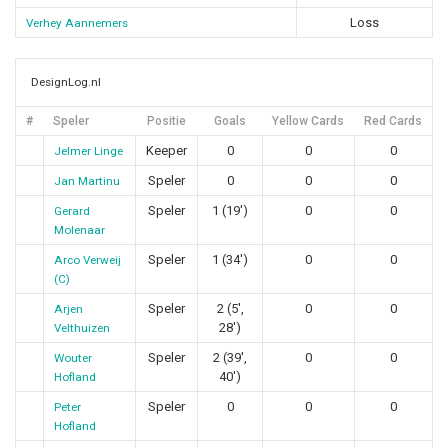
Loss
Verhey Aannemers
DesignLog.nl
#
Speler
Positie
Goals
Yellow Cards
Red Cards
Keeper
0
0
0
Jelmer Linge
Speler
0
0
0
Jan Martinu
Speler
1 (19')
0
0
Gerard
Molenaar
Speler
1 (34')
0
0
Arco Verweij
(C)
Speler
2 (5',
0
0
Arjen
28')
Velthuizen
Speler
2 (39',
0
0
Wouter
40')
Hofland
Speler
0
0
0
Peter
Hofland