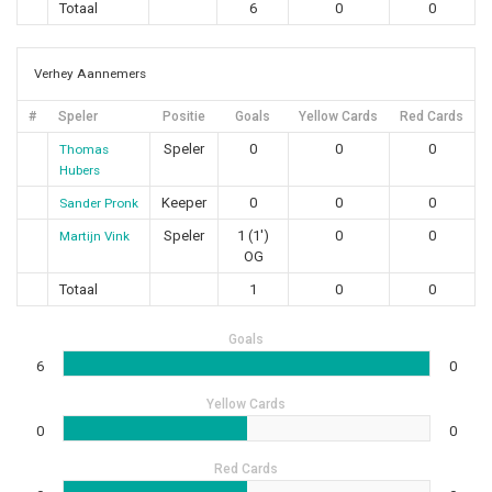
Totaal
6
0
0
Verhey Aannemers
#
Speler
Positie
Goals
Yellow Cards
Red Cards
Speler
0
0
0
Thomas
Hubers
Keeper
0
0
0
Sander Pronk
Speler
1 (1')
0
0
Martijn Vink
OG
Totaal
1
0
0
Goals
6
0
Yellow Cards
0
0
Red Cards