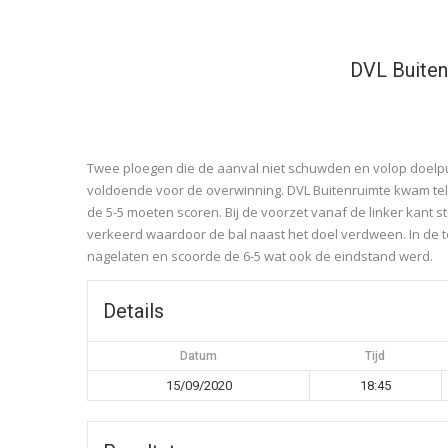
DVL Buiten
Twee ploegen die de aanval niet schuwden en volop doelpunt
voldoende voor de overwinning. DVL Buitenruimte kwam telk
de 5-5 moeten scoren. Bij de voorzet vanaf de linker kant st
verkeerd waardoor de bal naast het doel verdween. In de t
nagelaten en scoorde de 6-5 wat ook de eindstand werd.
Details
Datum
Tijd
15/09/2020
18:45