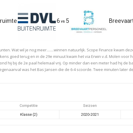
ruimte
6
5
Breevaar
vs
en. Wat wil je nog meer........winnen natuurlijk. Scope Finance kwam deze
ens goed terug en in de 29e minuut kwam het via Erwin v.d. Molen voor 
ond hij bij de 2e paal helemaal vrij. Op minder dan een meter had hij de b
egenaanval was het Bas Jansen die de 6-4 scoorde. Twee minuten later de
Competitie
Seizoen
Klasse (2)
2020-2021