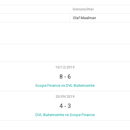
Grensrechter
Olaf Maalman
10/12/2019
8
-
6
Scope Finance vs DVL Buitenruimte
20/09/2019
4
-
3
DVL Buitenruimte vs Scope Finance