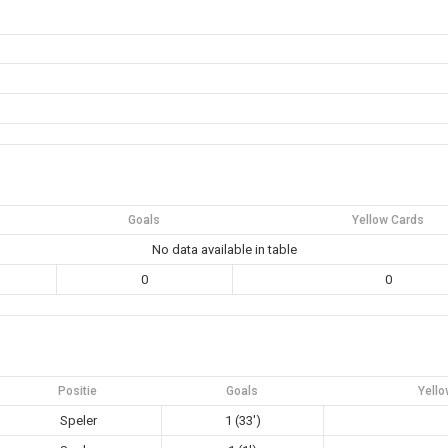
Goals
Yellow Cards
No data available in table
0
0
Positie
Goals
Yello
Speler
1 (33')