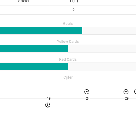
Speler
1 (1')
2
Goals
Yellow Cards
Red Cards
Cijfer
19
24
29