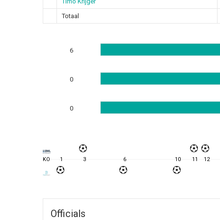
Timo Krijger
Totaal
6
0
0
KO
1
3
6
10
11
12
Officials