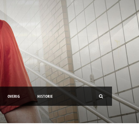
OVERIG
HISTORIE