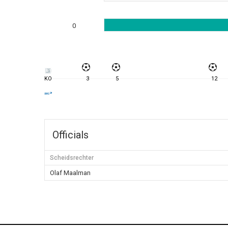
0
KO
3
5
12
Officials
Scheidsrechter
Olaf Maalman