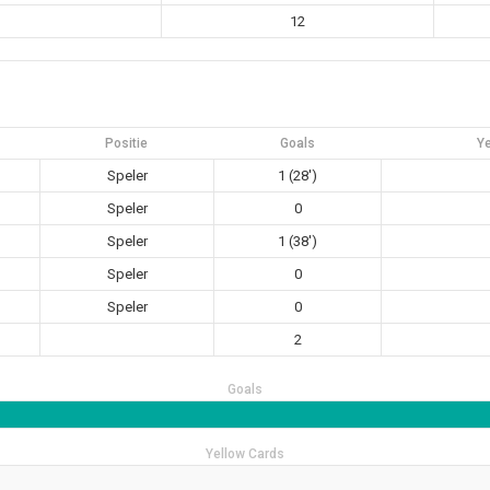
12
Positie
Goals
Ye
Speler
1 (28')
Speler
0
Speler
1 (38')
Speler
0
Speler
0
2
Goals
Yellow Cards