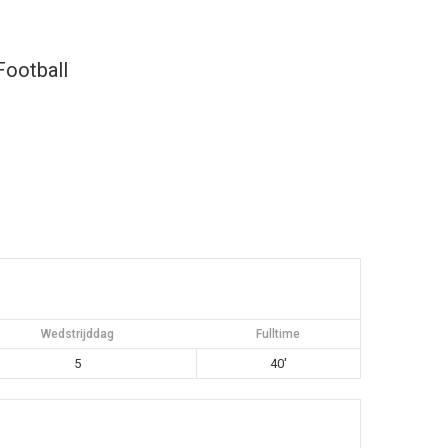
Football
Wedstrijddag
Fulltime
5
40'