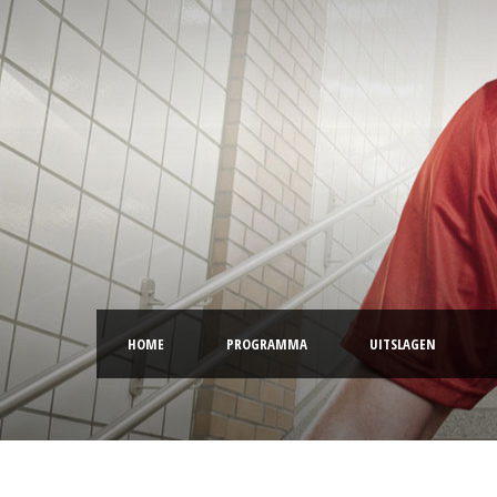
HOME
PROGRAMMA
UITSLAGEN